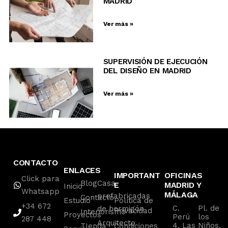
MADRID
Ver más »
SUPERVISIÓN DE EJECUCIÓN
DEL DISEÑO EN MADRID
Ver más »
CONTACTO
ENLACES
IMPORTANT
OFICINAS
Click para
Blog
Casa
E
MADRID Y
Inicio
Whatsapp
MÁLAGA
prefabricadas
Contacto
Estudio
Política de
+34 672
C.
Pl. de
de hormigón
Privacidad
Interiorismo
Proyectos
Perú
los
287 448
Arquitecto
4, Las
Niños,
TIenda
Condiciones