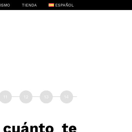
RISMO
TIENDA
ESPAÑOL
ENGLISH
(
INGLÉS
)