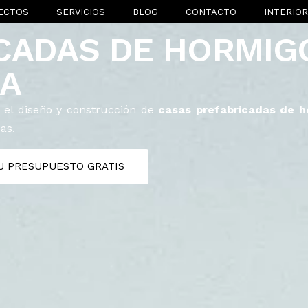
ECTOS
SERVICIOS
BLOG
CONTACTO
INTERIO
CADAS DE HORMIG
A
 el diseño y construcción de
casas prefabricadas de h
as.
TU PRESUPUESTO GRATIS