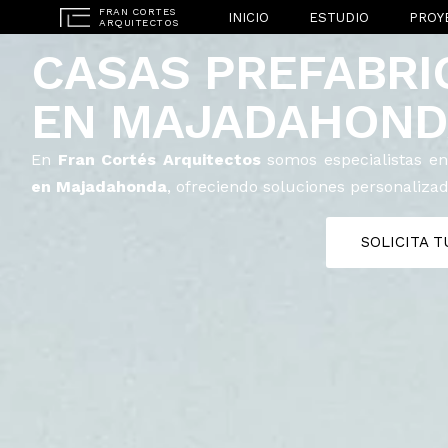
INICIO
ESTUDIO
PROY
CASAS PREFABRI
EN MAJADAHOND
En
Fran Cortés Arquitectos
somos especialistas en
en Majadahonda
, ofreciendo soluciones personalizad
SOLICITA 