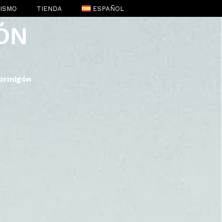
RISMO
TIENDA
ESPAÑOL
ÓN
ENGLISH
(
INGLÉS
)
ormigón