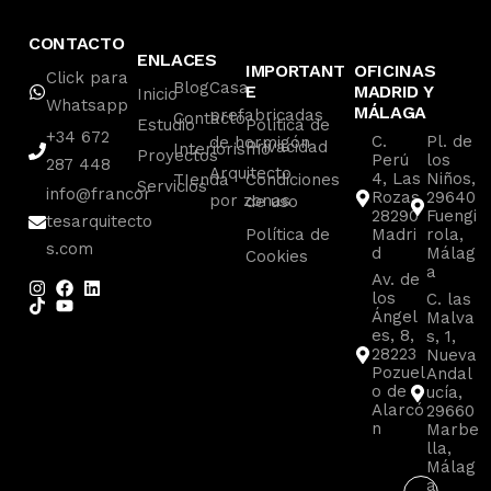
CONTACTO
ENLACES
IMPORTANT
OFICINAS
Click para
Blog
Casa
E
MADRID Y
Inicio
Whatsapp
MÁLAGA
prefabricadas
Contacto
Estudio
Política de
+34 672
C.
Pl. de
de hormigón
Privacidad
Interiorismo
Proyectos
Perú
los
287 448
Arquitecto
4, Las
Niños,
TIenda
Condiciones
Servicios
info@francor
Rozas
29640
por zonas
de uso
28290
Fuengi
tesarquitecto
Política de
Madri
rola,
s.com
d
Málag
Cookies
a
Av. de
los
C. las
Ángel
Malva
es, 8,
s, 1,
28223
Nueva
Pozuel
Andal
o de
ucía,
Alarcó
29660
n
Marbe
lla,
Málag
a