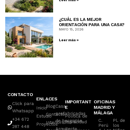
Leer más »
¿CUÁL ES LA MEJOR
ORIENTACIÓN PARA UNA CASA?
MAYO 15, 2026
Leer más »
CONTACTO
ENLACES
IMPORTANT
OFICINAS
Click para
Blog
Casa
E
MADRID Y
Inicio
Whatsapp
MÁLAGA
prefabricadas
Contacto
Estudio
Política de
+34 672
C.
Pl. de
de hormigón
Privacidad
Interiorismo
Proyectos
Perú
los
287 448
Arquitecto