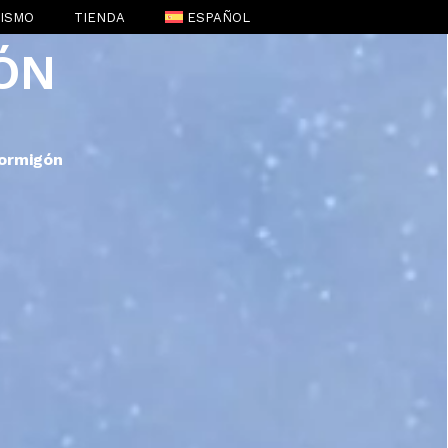
RISMO
TIENDA
ESPAÑOL
ÓN
ENGLISH
(
INGLÉS
)
ormigón