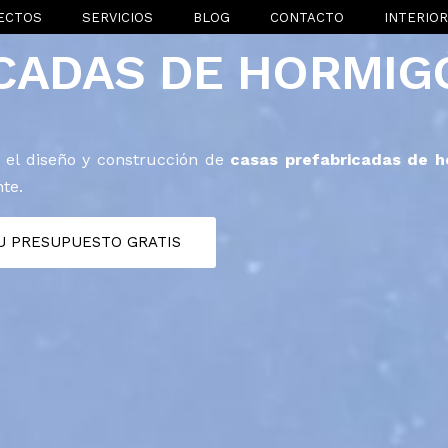
ECTOS
SERVICIOS
BLOG
CONTACTO
INTERIO
CADAS DE HORMIG
 el diseño y construcción de
casas prefabricadas de h
te.
TU PRESUPUESTO GRATIS