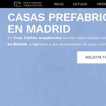
INICIO
ESTUDIO
PROY
CASAS PREFABRI
EN MADRID
En
Fran Cortés Arquitectos
somos especialistas en
en Madrid
, adaptadas a las necesidades de cada clien
SOLICITA 