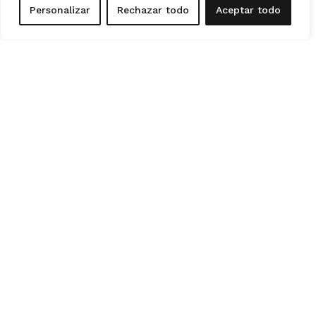
Personalizar
Rechazar todo
Aceptar todo
PROYECTOS
VIVIENDA UNIFAMILIAR EN MADRID,
VILLA IL3