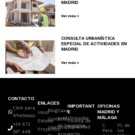
MADRID
Ver más »
CONSULTA URBANÍSTICA
ESPECIAL DE ACTIVIDADES EN
MADRID
Ver más »
CONTACTO
ENLACES
IMPORTANT
OFICINAS
Click para
Blog
Casa
E
MADRID Y
Inicio
Whatsapp
MÁLAGA
prefabricadas
Contacto
Estudio
Política de
+34 672
C.
Pl. de
de hormigón
Privacidad
Interiorismo
Proyectos
Perú
los
287 448
Arquitecto