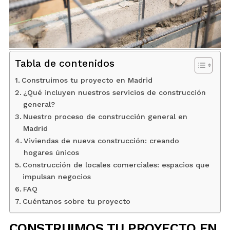
BLOG
CONTACTO
Tabla de contenidos
INTERIORISMO
Construimos tu proyecto en Madrid
¿Qué incluyen nuestros servicios de construcción
general?
TIENDA
Nuestro proceso de construcción general en
Madrid
ESPAÑOL
Viviendas de nueva construcción: creando
hogares únicos
Construcción de locales comerciales: espacios que
impulsan negocios
FAQ
Cuéntanos sobre tu proyecto
CONSTRUIMOS TU PROYECTO EN