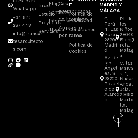
Click para
Blog
Casa
E
MADRID Y
Inicio
Whatsapp
MÁLAGA
prefabricadas
Contacto
Estudio
Política de
+34 672
C.
Pl. de
de hormigón
Privacidad
Interiorismo
Proyectos
Perú
los
287 448
Arquitecto
4, Las
Niños,
TIenda
Condiciones
Servicios
info@francor
Rozas
29640
por zonas
de uso
28290
Fuengi
tesarquitecto
Política de
Madri
rola,
s.com
d
Málag
Cookies
a
Av. de
los
C. las
Ángel
Malva
es, 8,
s, 1,
28223
Nueva
Pozuel
Andal
o de
ucía,
Alarcó
29660
n
Marbe
lla,
Málag
a