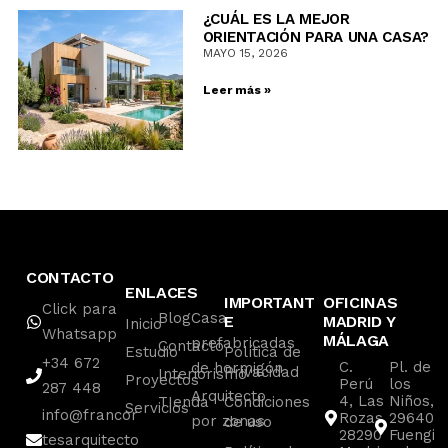
¿CUÁL ES LA MEJOR
ORIENTACIÓN PARA UNA CASA?
MAYO 15, 2026
Leer más »
CONTACTO
ENLACES
IMPORTANT
OFICINAS
Click para
Blog
Casa
E
MADRID Y
Inicio
Whatsapp
MÁLAGA
prefabricadas
Contacto
Estudio
Política de
+34 672
C.
Pl. de
de hormigón
Privacidad
Interiorismo
Proyectos
Perú
los
287 448
Arquitecto
4, Las
Niños,
TIenda
Condiciones
Servicios
info@francor
Rozas
29640
por zonas
de uso
28290
Fuengi
tesarquitecto