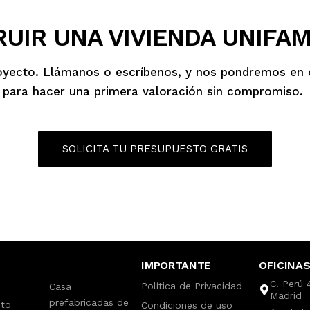
UIR UNA VIVIENDA UNIFAM
oyecto. Llámanos o escríbenos, y nos pondremos en 
para hacer una primera valoración sin compromiso.
SOLICITA TU PRESUPUESTO GRATIS
IMPORTANTE
OFICINAS
C. Perú 
Política de Privacidad
Casa
Madrid
prefabricadas de
cto
Condiciones de uso