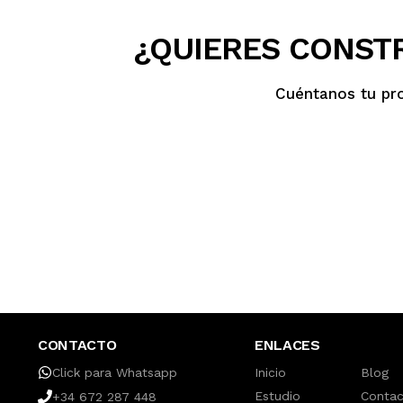
¿QUIERES CONSTR
Cuéntanos tu pr
CONTACTO
ENLACES
Click para Whatsapp
Inicio
Blog
Estudio
Conta
+34 672 287 448