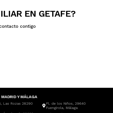
ILIAR EN GETAFE?
contacto contigo
 MADRID Y MÁLAGA
4, Las Rozas 28290
Pl. de los Niños, 29640
Fuengirola, Málaga