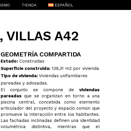
RISMO
TIENDA
ESPAÑOL
ENGLISH
(
INGLÉS
)
 VILLAS A42
GEOMETRÍA COMPARTIDA
Estado:
Construidas
Superficie construida:
139,31 m2 por vivienda
Tipo de vivienda:
Viviendas unifamiliares
pareadas y adosadas.
El conjunto se compone de
viviendas
pareadas
que se organizan en torno a una
piscina central, concebida como elemento
articulador del proyecto y espacio común que
promueve la interacción entre los habitantes.
Las fachadas inclinadas definen una identidad
volumétrica distintiva, mientras que el