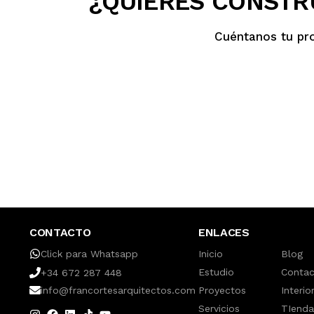
¿QUIERES CONSTRU
Cuéntanos tu pr
CONTACTO
ENLACES
Click para Whatsapp
Inicio
Blog
Estudio
Conta
+34 672 287 448
info@francortesarquitectos.com
Proyectos
Interio
Servicios
TIenda