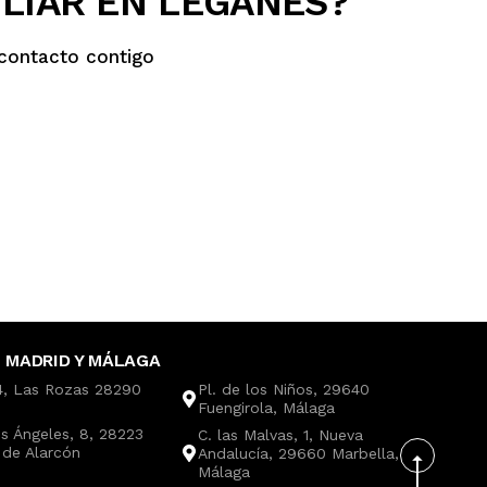
ILIAR EN LEGANÉS?
contacto contigo
 MADRID Y MÁLAGA
4, Las Rozas 28290
Pl. de los Niños, 29640
Fuengirola, Málaga
os Ángeles, 8, 28223
C. las Malvas, 1, Nueva
 de Alarcón
Andalucía, 29660 Marbella,
Málaga