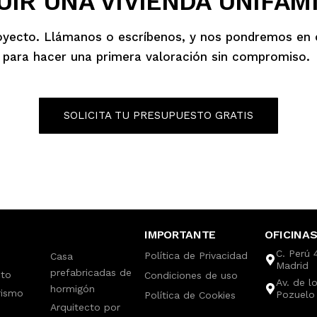
IR UNA VIVIENDA UNIFAM
oyecto. Llámanos o escríbenos, y nos pondremos en 
para hacer una primera valoración sin compromiso.
SOLICITA TU PRESUPUESTO GRATIS
IMPORTANTE
OFICINAS
C. Perú 
Política de Privacidad
Casa
Madrid
prefabricadas de
cto
Condiciones de uso
Av. de l
hormigón
rismo
Pozuelo
Política de Cookies
Arquitecto por