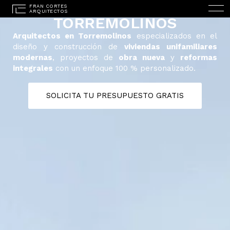
ARQUITECTOS EN
TORREMOLINOS
Arquitectos en Torremolinos
especializados en el
diseño y construcción de
viviendas unifamiliares
modernas
, proyectos de
obra nueva
y
reformas
integrales
con un enfoque 100 % personalizado.
SOLICITA TU PRESUPUESTO GRATIS
ENGLISH
(
INGLÉS
)
INICIO
ESTUDIO
PROYECTOS
SERVICIOS