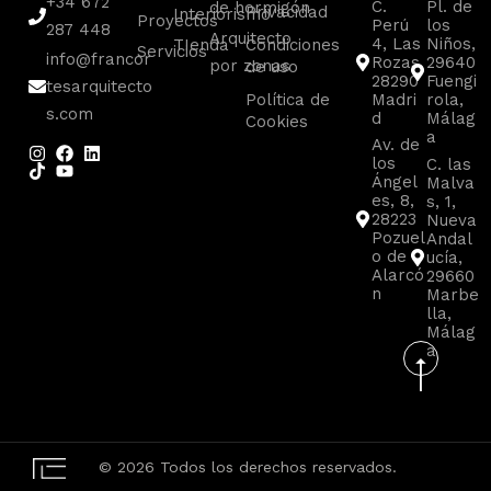
+34 672
C.
Pl. de
de hormigón
Privacidad
Interiorismo
Proyectos
Perú
los
287 448
Arquitecto
4, Las
Niños,
TIenda
Condiciones
Servicios
info@francor
Rozas
29640
por zonas
de uso
28290
Fuengi
tesarquitecto
Política de
Madri
rola,
s.com
d
Málag
Cookies
a
Av. de
los
C. las
Ángel
Malva
es, 8,
s, 1,
28223
Nueva
Pozuel
Andal
o de
ucía,
Alarcó
29660
n
Marbe
lla,
Málag
a
© 2026 Todos los derechos reservados.