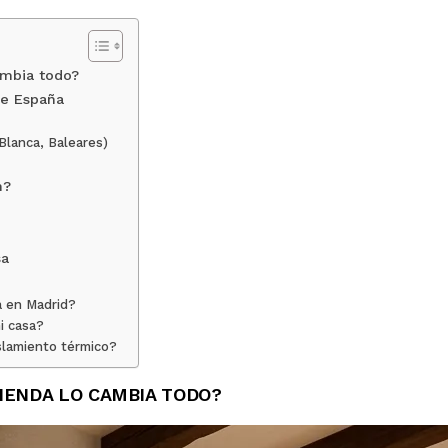
ambia todo?
de España
Blanca, Baleares)
n?
sa
sa en Madrid?
i casa?
islamiento térmico?
VIENDA LO CAMBIA TODO?