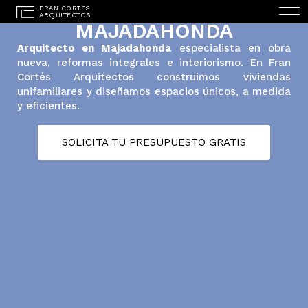
ARQUITECTO EN
MAJADAHONDA
Arquitecto en Majadahonda
especialista en obra
nueva, reformas integrales e interiorismo. En Fran
Cortés Arquitectos construimos viviendas
unifamiliares y diseñamos espacios únicos, a medida
y eficientes.
SOLICITA TU PRESUPUESTO GRATIS
ENGLISH
(
INGLÉS
)
INICIO
ESTUDIO
PROYECTOS
SERVICIOS