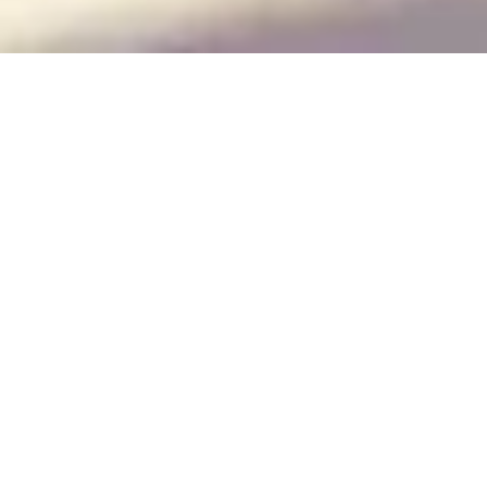
PROYECTO DE VIVIENDA
UNIFAMILIAR EN
MAJADAHONDA
Este es uno de los proyectos de viviendas
unifamiliares diseñado y construido por nuestros
arquitectos en Majadahonda
.