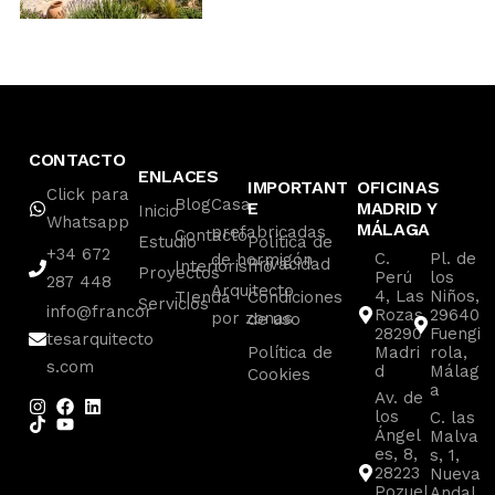
CONTACTO
ENLACES
IMPORTANT
OFICINAS
Click para
Blog
Casa
E
MADRID Y
Inicio
Whatsapp
MÁLAGA
prefabricadas
Contacto
Estudio
Política de
+34 672
C.
Pl. de
de hormigón
Privacidad
Interiorismo
Proyectos
Perú
los
287 448
Arquitecto
4, Las
Niños,
TIenda
Condiciones
Servicios
info@francor
Rozas
29640
por zonas
de uso
28290
Fuengi
tesarquitecto
Política de
Madri
rola,
s.com
d
Málag
Cookies
a
Av. de
los
C. las
Ángel
Malva
es, 8,
s, 1,
28223
Nueva
Pozuel
Andal