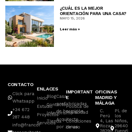
¿CUÁL ES LA MEJOR
ORIENTACIÓN PARA UNA CASA?
MAYO 15, 2026
Leer más »
CONTACTO
ENLACES
IMPORTANT
OFICINAS
Click para
Blog
Casa
E
MADRID Y
Inicio
Whatsapp
MÁLAGA
prefabricadas
Contacto
Estudio
Política de
+34 672
C.
Pl. de
de hormigón
Privacidad
Interiorismo
Proyectos
Perú
los
287 448
Arquitecto
4, Las
Niños,
TIenda
Condiciones
Servicios
info@francor
Rozas
29640
por zonas
de uso
28290
Fuengi