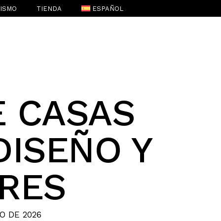
RISMO
TIENDA
ESPAÑOL
E CASAS
DISEÑO Y
RES
O DE 2026