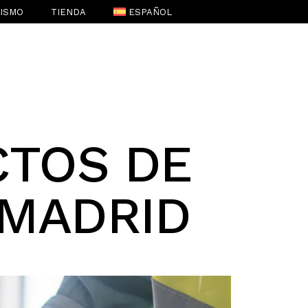
RISMO
TIENDA
ESPAÑOL
ENGLISH
(
INGLÉS
)
CTOS DE
 MADRID