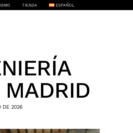
RISMO
TIENDA
ESPAÑOL
ENGLISH
(
INGLÉS
)
NIERÍA
 MADRID
 DE 2026