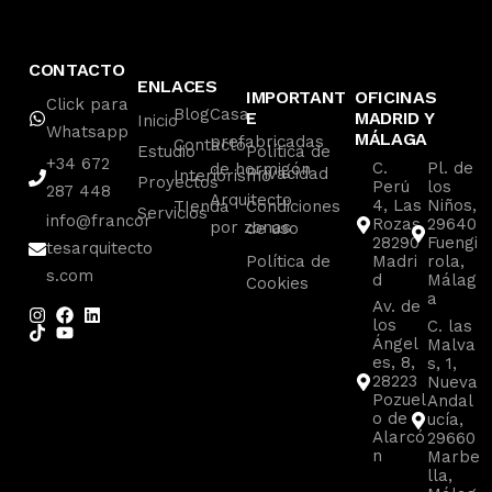
CONTACTO
ENLACES
IMPORTANT
OFICINAS
Click para
Blog
Casa
E
MADRID Y
Inicio
Whatsapp
MÁLAGA
prefabricadas
Contacto
Estudio
Política de
+34 672
C.
Pl. de
de hormigón
Privacidad
Interiorismo
Proyectos
Perú
los
287 448
Arquitecto
4, Las
Niños,
TIenda
Condiciones
Servicios
info@francor
Rozas
29640
por zonas
de uso
28290
Fuengi
tesarquitecto
Política de
Madri
rola,
s.com
d
Málag
Cookies
a
Av. de
los
C. las
Ángel
Malva
es, 8,
s, 1,
28223
Nueva
Pozuel
Andal
o de
ucía,
Alarcó
29660
n
Marbe
lla,